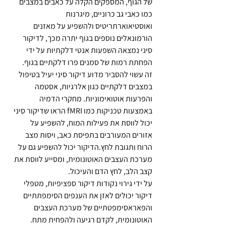
של הגוף, המספקים הקלה על כאבים במצבים 
כמו כאבי גב כרוניים, מיגרנות 
ואוסטיאוארתריטיס ולהשפיע על מאזנים 
הורמונאלים נוספים בגוף יתרה מכך, לדיקור 
סיני נמצאה השפעות אנטי דלקתיות על ידי 
הפחתת רמות של סמנים פרו דלקתיים בגוף. 
זה עשוי להסביר מדוע דיקור סיני יעיל בטיפול 
במצבים דלקתיים כגון אלרגיות, אסטמה 
והפרעות אוטואימוניות. מחקרי הדמיה 
באמצעות טכניקות כמו fMRI הראו שדיקור סיני 
יכול לווסת את פעילות המוח, להשפיע על 
אזורים המעורבים בתפיסת כאב, ויסות מצב 
הרוח ותגובת לחץ.הדיקור יכול להשפיע גם על 
מערכת העצבים האוטונומית, ומסייע לווסת את 
קצב הלב, לחץ הדם והעיכול. 
על ידי גירוי נקודות דיקור ספציפיות, מטפלי 
דיקור יכולים לאזן את הענפים הסימפתתיים 
והפאראסימפטתיים של מערכת העצבים 
האוטונומית, לקדם רגיעה ולהפחית מתח. 