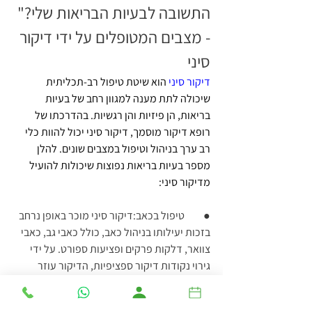
התשובה לבעיות הבריאות שלי?" 
- מצבים המטופלים על ידי דיקור 
סיני
דיקור סיני
 הוא שיטת טיפול רב-תכליתית 
שיכולה לתת מענה למגוון רחב של בעיות 
בריאות, הן פיזיות והן רגשיות. בהדרכתו של 
רופא דיקור מוסמך, דיקור סיני יכול להוות כלי 
רב ערך בניהול וטיפול במצבים שונים. להלן 
מספר בעיות בריאות נפוצות שיכולות להועיל 
מדיקור סיני:
●         טיפול בכאב:דיקור סיני מוכר באופן נרחב 
בזכות יעילותו בניהול כאב, כולל כאבי גב, כאבי 
צוואר, דלקות פרקים ופציעות ספורט. על ידי 
גירוי נקודות דיקור ספציפיות, הדיקור עוזר 
לשחרר אנדורפינים, משככי הכאבים הטבעיים 
של הגוף, ולהפחית דלקות, ומספק הקלה במצבי 